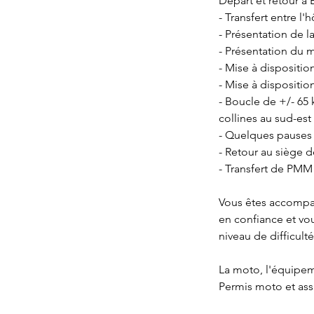
Départ et retour à 
- Transfert entre l'
- Présentation de l
- Présentation du 
- Mise à dispositi
- Mise à dispositi
- Boucle de +/- 65
collines au sud-est 
- Quelques pauses 
- Retour au siège
- Transfert de PMM 
Vous êtes accompa
en confiance et vou
niveau de difficult
La moto, l'équipeme
Permis moto et ass