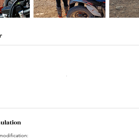
r
nulation
modification: