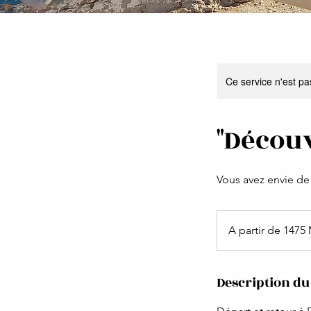
Ce service n'est pa
"Découv
Vous avez envie de 
A
partir
A partir de 147
de
1475
MAD
Description du