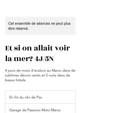
Cet ensemble de séances ne peut plus
être réservé.
Et si on allait voir
la mer? 4J/5N
4 jours de moto d'enduro au Maroc dans de
sublimes décors variés et 5 nuits dans de
beaux hôtels.
En
fct
En fct du nbr de Pax
du
nbr
de
Pax
Garage de Passions Moto Maroc