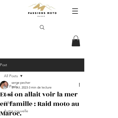
Post
All Posts
serge pecher
All Posts
31 oct. 2023
3 min de lecture
Et si on allait voir la mer
Récit
en famille : Raid moto au
Offre
Maroc.
Autre nouvelle