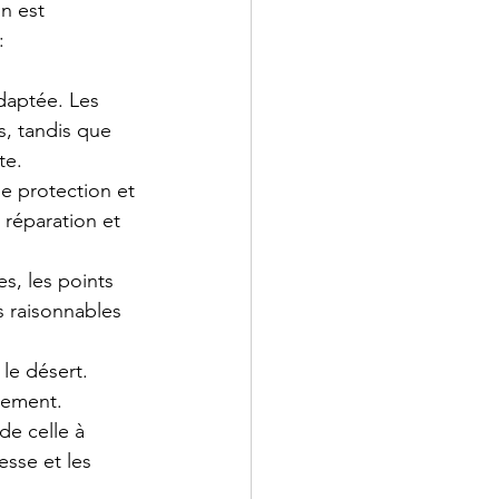
n est 
:
daptée. Les 
s, tandis que 
te.
e protection et 
 réparation et 
es, les points 
s raisonnables 
le désert. 
rement.
de celle à 
esse et les 