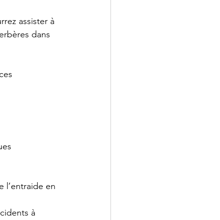
rez assister à 
berbères dans 
ces 
ues 
e l’entraide en 
cidents à 