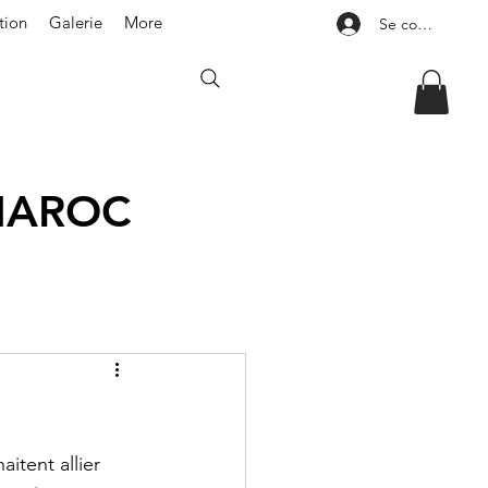
tion
Galerie
More
Se connecter
MAROC
itent allier 