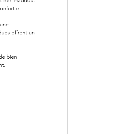
ït Ben Haddou. 
onfort et 
 une 
dues offrent un 
 de bien 
nt.