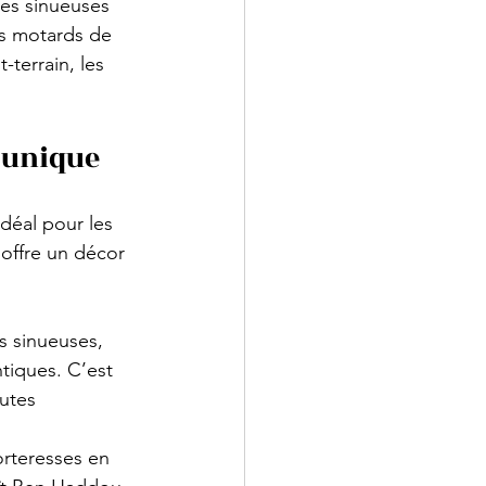
tes sinueuses 
es motards de 
terrain, les 
e unique
idéal pour les 
offre un décor 
s sinueuses, 
tiques. C’est 
utes 
orteresses en 