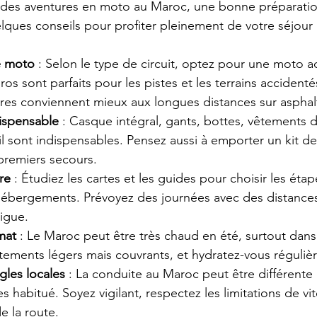
r des aventures en moto au Maroc, une bonne préparatio
elques conseils pour profiter pleinement de votre séjour 
e moto
 : Selon le type de circuit, optez pour une moto a
uros sont parfaits pour les pistes et les terrains accidenté
ères conviennent mieux aux longues distances sur asphal
ispensable
 : Casque intégral, gants, bottes, vêtements d
il sont indispensables. Pensez aussi à emporter un kit de
premiers secours.
ire
 : Étudiez les cartes et les guides pour choisir les étap
s hébergements. Prévoyez des journées avec des distance
tigue.
mat
 : Le Maroc peut être très chaud en été, surtout dans 
tements légers mais couvrants, et hydratez-vous réguliè
gles locales
 : La conduite au Maroc peut être différente 
s habitué. Soyez vigilant, respectez les limitations de vit
e la route.