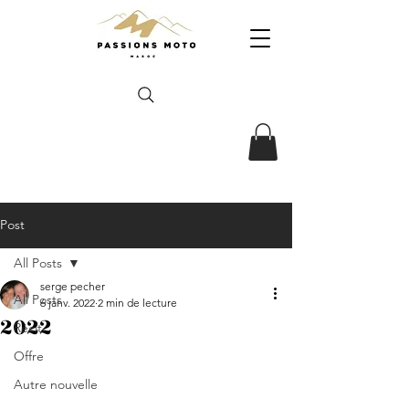
Post
All Posts
serge pecher
All Posts
6 janv. 2022
2 min de lecture
2022
Récit
Offre
Autre nouvelle